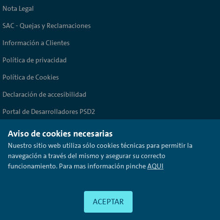
Nota Legal
SAC - Quejas y Reclamaciones
Información a Clientes
Política de privacidad
Política de Cookies
Declaración de accesibilidad
Portal de Desarrolladores PSD2
© Volkswagen Bank
2017
Aviso de cookies necesarias
Nuestro sitio web utiliza sólo cookies técnicas para permitir la
navegación a través del mismo y asegurar su correcto
funcionamiento. Para mas información pinche
AQUI
Volkswagen Financial Services es una marca comercializada por Volkswagen
Bank GmbH Sucursal en España. Avda. de Bruselas 34 28108 Alcobendas
(Madrid), Registro Mercantil de la provincia de Madrid. Tomo 16.828, folio
184, hoja M-287573 Inscrita con el nº 1480 Registro Especial del Banco de
ACEPTAR
España - CIF W0042741I